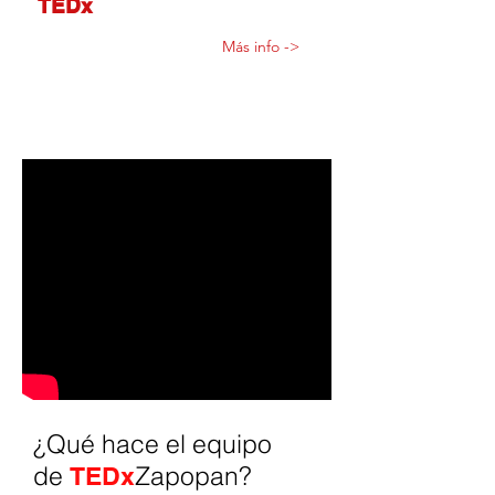
TEDx
Zapopan
Más info ->
Salon #4
Jue 25|04|19
17.30 a 20:00 hrs
¿Qué hace el equipo
de
Zapopan?
TEDx