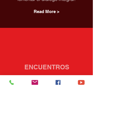
Read More >
ENCUENTROS
Creamos espacios para
conectar a agentes de
cambio e impulsar nuevos
proyectos.
Read More >