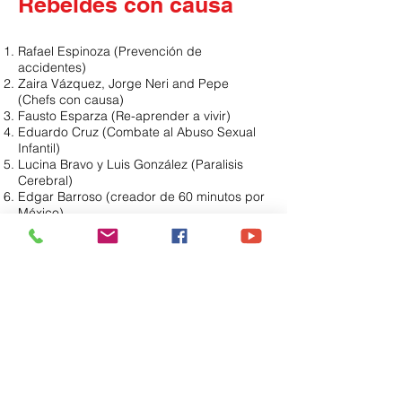
Rebeldes con causa
Rafael Espinoza (Prevención de
accidentes)
Zaira Vázquez, Jorge Neri and Pepe
(Chefs con causa)
Fausto Esparza (Re-aprender a vivir)
Eduardo Cruz (Combate al Abuso Sexual
Infantil)
Lucina Bravo y Luis González (Paralisis
Cerebral)
Edgar Barroso (creador de 60 minutos por
México)
Rogelio Padilla (Rescata a niños de la
calle)
Natalia Angel (Cantante)
Ana Laura González (Unidos)
Dr. Michael Dittmar (Médico con causa)
Gabriela Enrigue (Emprendedora social)
Marcelo Tedesco (Padre con causa)
Alejandra Peña (Formadora de agentes de
cambio)
Charlas & Impresiones