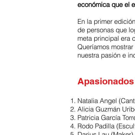
económica que el e
En la primer edició
de personas que log
meta principal era 
Queríamos mostrar 
nuestra pasión e in
Apasionados
Natalia Angel (Cant
Alicia Guzmán Urib
Patricia García Torr
Rodo Padilla (Escul
Darius Lau (Maker)