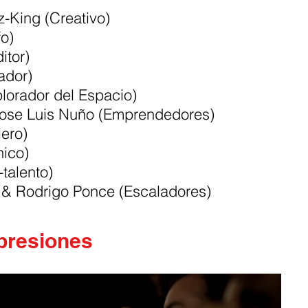
-King (Creativo)
fo)
itor)
ador)
lorador del Espacio)
ose Luis Nuño (Emprendedores)
iero)
nico)
-talento)
 & Rodrigo Ponce (Escaladores)
presiones