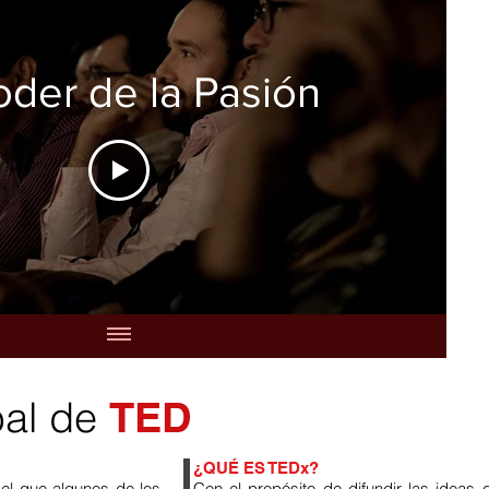
oder de la Pasión
bal de
TED
¿QUÉ ES TEDx?
el que algunos de los
Con el propósito de difundir las ideas