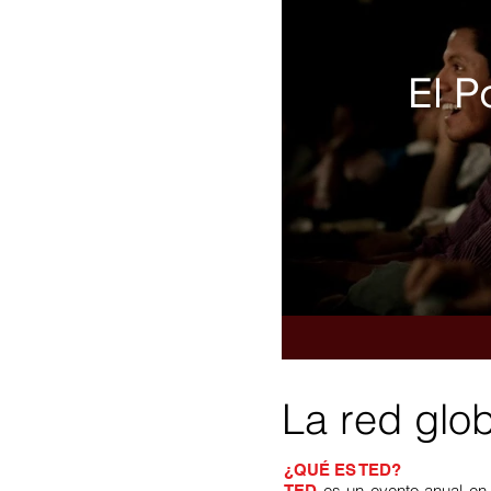
El P
La red glo
¿QUÉ ES TED?
es un evento anual en 
TED