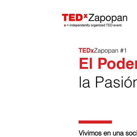
Zapopan #1
TEDx
El Pode
la Pasió
Vivimos en una soc