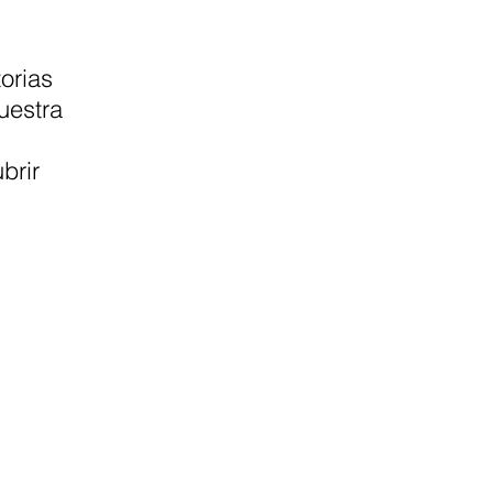
orias
uestra
brir